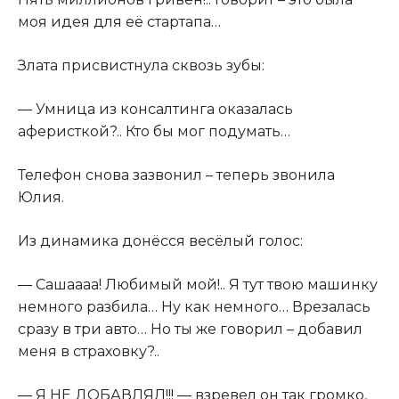
моя идея для её стартапа…
Злата присвистнула сквозь зубы:
― Умница из консалтинга оказалась
аферисткой?.. Кто бы мог подумать…
Телефон снова зазвонил – теперь звонила
Юлия.
Из динамика донёсся весёлый голос:
― Сашаааа! Любимый мой!.. Я тут твою машинку
немного разбила… Ну как немного… Врезалась
сразу в три авто… Но ты же говорил – добавил
меня в страховку?..
― Я НЕ ДОБАВЛЯЛ!!! ― взревел он так громко,