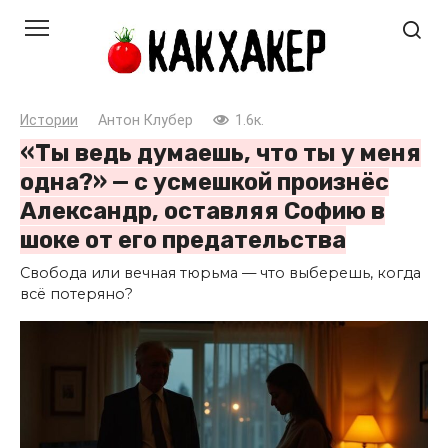
Перейти
к
контенту
Истории
Антон Клубер
1.6к.
«Ты ведь думаешь, что ты у меня
одна?» — с усмешкой произнёс
Александр, оставляя Софию в
шоке от его предательства
Свобода или вечная тюрьма — что выберешь, когда
всё потеряно?