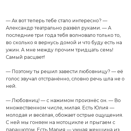
— Ах вот теперь тебе стало интересно? —
Александр театрально развёл руками. — А
последние три года тебя волновало только то,
во сколько я вернусь домой и что буду есть на
ужин. А мне между прочим тридцать семь!
Самый расцвет!
— Поэтому ты решил завести любовницу? — её
голос звучал отстранённо, словно речь шла не о
ней.
— Любовниц! — с нажимом произнёс он. — Во
множественном числе, милая. Есть Юлия —
молодая и весёлая, обожает острые ощущения.
С ней мы гоняем на мотоцикле и прыгаем с
парашютом. Есть Мария — умная женщина из