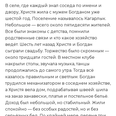
В селе, где каждый знал соседа по имени и
двору, Христя жила с мужем Богданом уже
шестой год. Поселение называлось Кагарлык.
Небольшое — всего около пятидесяти жителей.
Все были знакомы с детства, помнили
родственные связи и кто какое хозяйство
ведёт. Шесть лет назад Христя и Богдан
сыграли свадьбу. Торжество было скромным —
около тридцати гостей. В местном клубе
накрыли столы, звучала музыка, танцы
продолжались до самого утра. Тогда всё
казалось правильным и светлым. Богдан
трудился механизатором в соседнем хозяйстве,
а Христя вела дом, подрабатывая швеёй: шила
на заказ занавески, платья и постельное бельё.
Доход был небольшой, но стабильный. Жили
спокойно — без особых радостей, но и без
серьёзных бед. По крайней мере, первые три