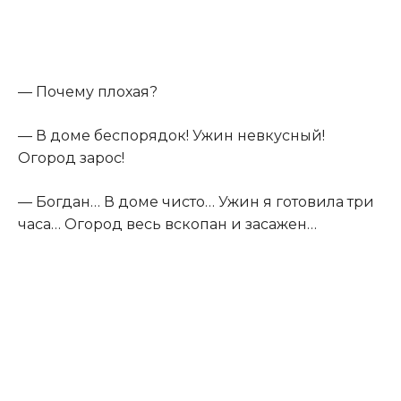
— Почему плохая?
— В доме беспорядок! Ужин невкусный!
Огород зарос!
— Богдан… В доме чисто… Ужин я готовила три
часа… Огород весь вскопан и засажен…