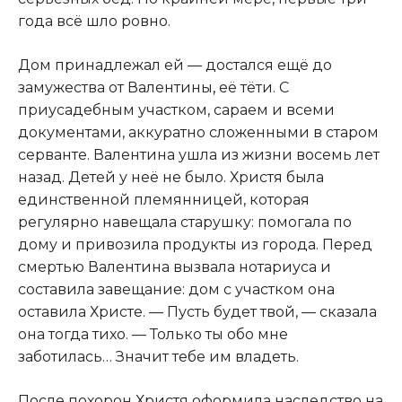
года всё шло ровно.
Дом принадлежал ей — достался ещё до
замужества от Валентины
,
её тёти. С
приусадебным участком, сараем и всеми
документами, аккуратно сложенными в старом
серванте. Валентина ушла из жизни восемь лет
назад. Детей у неё не было. Христя была
единственной племянницей, которая
регулярно навещала старушку: помогала по
дому и привозила продукты из города. Перед
смертью Валентина вызвала нотариуса и
составила завещание: дом с участком она
оставила Христе. — Пусть будет твой, — сказала
она тогда тихо. — Только ты обо мне
заботилась… Значит тебе им владеть.
После похорон Христя оформила наследство на