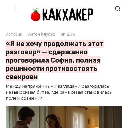
Перейти
к
контенту
Истории
Антон Клубер
2.6к.
«Я не хочу продолжать этот
разговор» — сдержанно
проговорила София, полная
решимости противостоять
свекрови
Между напряжёнными взглядами разгоралась
невыносимая битва, где сама семья становилась
полем сражения.