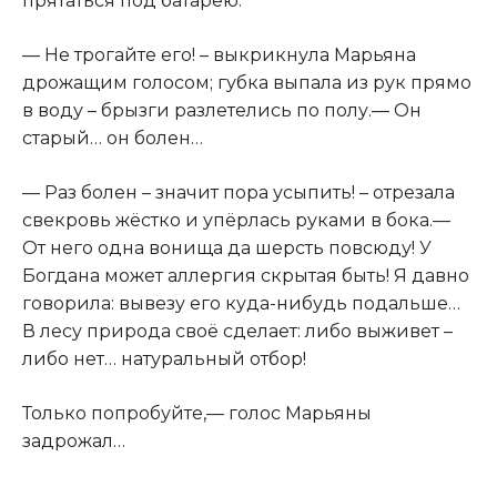
прятаться под батарею.
— Не трогайте его! – выкрикнула Марьяна
дрожащим голосом; губка выпала из рук прямо
в воду – брызги разлетелись по полу.— Он
старый… он болен…
— Раз болен – значит пора усыпить! – отрезала
свекровь жёстко и упёрлась руками в бока.—
От него одна вонища да шерсть повсюду! У
Богдана может аллергия скрытая быть! Я давно
говорила: вывезу его куда-нибудь подальше…
В лесу природа своё сделает: либо выживет –
либо нет… натуральный отбор!
Только попробуйте,— голос Марьяны
задрожал…