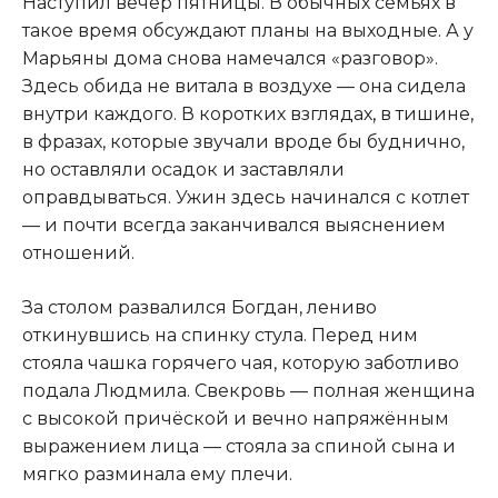
Наступил вечер пятницы. В обычных семьях в
такое время обсуждают планы на выходные. А у
Марьяны дома снова намечался «разговор».
Здесь обида не витала в воздухе — она сидела
внутри каждого. В коротких взглядах
,
в тишине,
в фразах, которые звучали вроде бы буднично,
но оставляли осадок и заставляли
оправдываться. Ужин здесь начинался с котлет
— и почти всегда заканчивался выяснением
отношений.
За столом развалился Богдан, лениво
откинувшись на спинку стула. Перед ним
стояла чашка горячего чая, которую заботливо
подала Людмила. Свекровь — полная женщина
с высокой причёской и вечно напряжённым
выражением лица — стояла за спиной сына и
мягко разминала ему плечи.