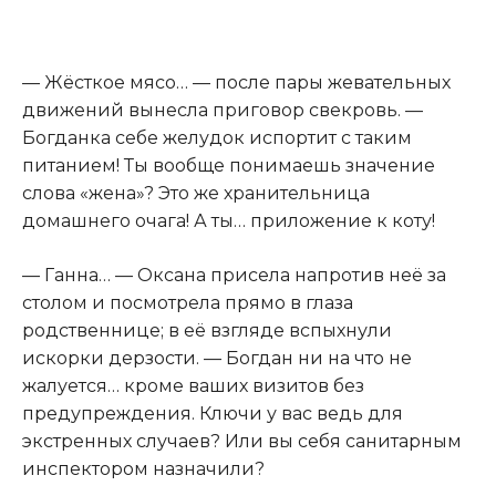
— Жёсткое мясо… — после пары жевательных
движений вынесла приговор свекровь. —
Богданка себе желудок испортит с таким
питанием! Ты вообще понимаешь значение
слова «жена»? Это же хранительница
домашнего очага! А ты… приложение к коту!
— Ганна… — Оксана присела напротив неё за
столом и посмотрела прямо в глаза
родственнице; в её взгляде вспыхнули
искорки дерзости. — Богдан ни на что не
жалуется… кроме ваших визитов без
предупреждения. Ключи у вас ведь для
экстренных случаев? Или вы себя санитарным
инспектором назначили?