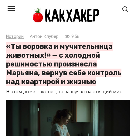
Перейти
к
контенту
Истории
Антон Клубер
9.5к.
«Ты воровка и мучительница
животных!» — с холодной
решимостью произнесла
Марьяна, вернув себе контроль
над квартирой и жизнью
В этом доме наконец-то зазвучал настоящий мир.