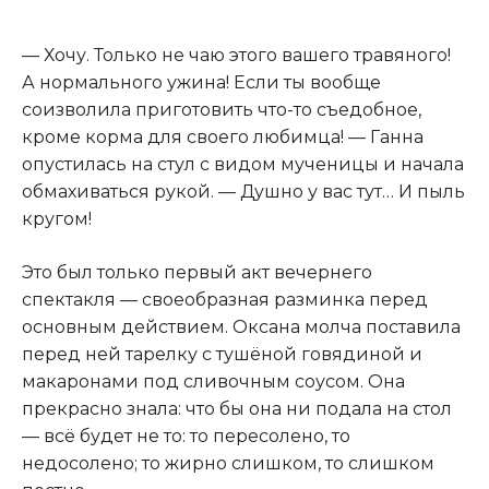
— Хочу. Только не чаю этого вашего травяного!
А нормального ужина! Если ты вообще
соизволила приготовить что-то съедобное,
кроме корма для своего любимца! — Ганна
опустилась на стул с видом мученицы и начала
обмахиваться рукой. — Душно у вас тут… И пыль
кругом!
Это был только первый акт вечернего
спектакля — своеобразная разминка перед
основным действием. Оксана молча поставила
перед ней тарелку с тушёной говядиной и
макаронами под сливочным соусом. Она
прекрасно знала: что бы она ни подала на стол
— всё будет не то: то пересолено, то
недосолено; то жирно слишком, то слишком