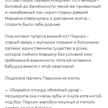
Это был лишь первый конфликт того вечера –
бытовой до банальности; такой же привычный
и неизбежный как скрип старых дверей.
Марьяна отвернулась к раковине молча –
спорить было себе дороже.
Под ногами путался рыжий кот Персик –
старый зверь с мутными глазами и больными
лапами; единственное существо в доме,
которое любило Марьяну без условий или
требований взаимности. Кота ей оставила
бабушка вместе с этой квартирой.
Людмила терпеть Персика не могла.
— Убирайся отсюда, облезлый урод! –
процедила она сквозь зубы и пнула кота ногой
под бок. Персик жалобно мяукнул и пополз