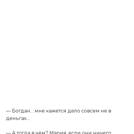
— Богдан… мне кажется дело совсем не в
деньгах…
— А тогда в чём? Мария, если они ничего