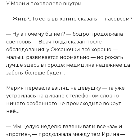
У Марии похолодело внутри:
― Жить?.. То есть вы хотите сказать ― насовсем?
― Ну а почему бы нет? ― бодро продолжала
свекровь ― Врач тогда сказал после
обследования: у Оксаночки всё хорошо ―
малыш развивается нормально ― но рожать
лучше здесь в городе: медицина надёжнее да
заботы больше будет…
Мария перевела взгляд на девушку ― та уже
устроилась на диване с телефоном словно
ничего особенного не происходило вокруг
неё…
― Мы целую неделю взвешивали все «за» и
«против», ― продолжала между тем Ирина ―