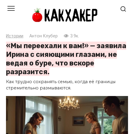
Перейти
к
контенту
Истории
Антон Клубер
3.9к.
«Мы переехали к вам!» — заявила
Ирина с сияющими глазами, не
ведая о буре, что вскоре
разразится.
Как трудно сохранять семью, когда её границы
стремительно размываются.