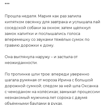
***
Прошла неделя. Мария как раз залила
кипятком овсянку для завтрака и услышала лай
соседской собаки за окном; затем щёлкнул
замок калитки и послышались голоса
вперемешку со звуками тяжёлых сумок по
гравию дорожки к дому.
Она выглянула наружу – и застыла от
неожиданности.
По тропинке шли трое: впереди уверенно
шагала румяная от мороза Ирина с большой
дорожной сумкой; следом за ней шла Оксанка
с чемоданом на колёсиках; замыкал процессии
незнакомый мужчина лет сорока с двумя
объёмными баулами в руках.