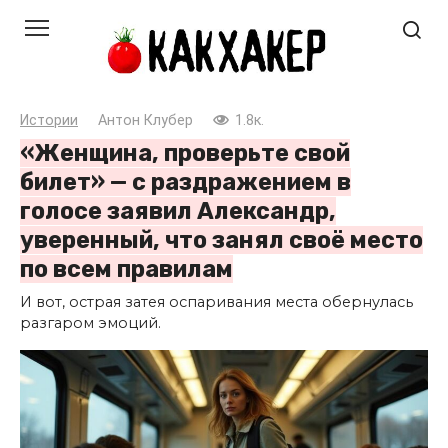
Перейти
к
контенту
Истории
Антон Клубер
1.8к.
«Женщина, проверьте свой
билет» — с раздражением в
голосе заявил Александр,
уверенный, что занял своё место
по всем правилам
И вот, острая затея оспаривания места обернулась
разгаром эмоций.