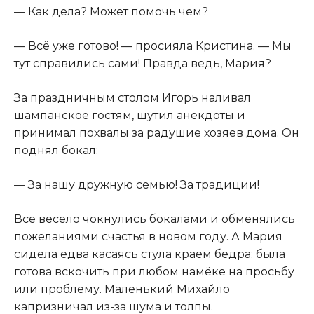
— Как дела? Может помочь чем?
— Всё уже готово! — просияла Кристина. — Мы
тут справились сами! Правда ведь, Мария?
За праздничным столом Игорь наливал
шампанское гостям, шутил анекдоты и
принимал похвалы за радушие хозяев дома. Он
поднял бокал:
— За нашу дружную семью! За традиции!
Все весело чокнулись бокалами и обменялись
пожеланиями счастья в новом году. А Мария
сидела едва касаясь стула краем бедра: была
готова вскочить при любом намёке на просьбу
или проблему. Маленький Михайло
капризничал из-за шума и толпы.