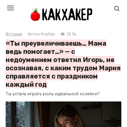
Перейти
к
контенту
Истории
Антон Клубер
20.5к.
«Ты преувеличиваешь… Мама
ведь помогает…» — с
недоумением ответил Игорь, не
осознавая, с каким трудом Мария
справляется с праздником
каждый год
Ты устала играть роль идеальной хозяйки?