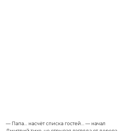
— Папа… насчёт списка гостей… — начал
Дмитрий тихо, не отрывая взгляда от дерева