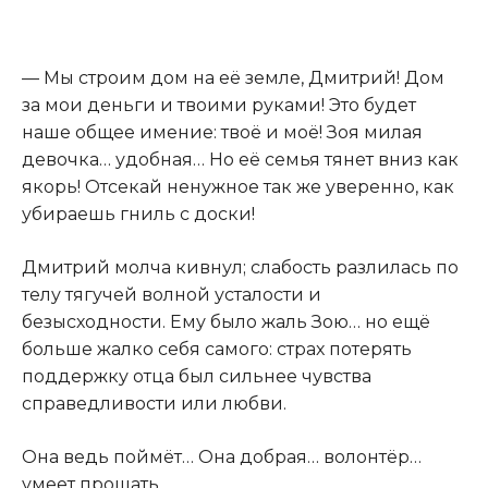
— Мы строим дом на её земле, Дмитрий! Дом
за мои деньги и твоими руками! Это будет
наше общее имение: твоё и моё! Зоя милая
девочка… удобная… Но её семья тянет вниз как
якорь! Отсекай ненужное так же уверенно, как
убираешь гниль с доски!
Дмитрий молча кивнул; слабость разлилась по
телу тягучей волной усталости и
безысходности. Ему было жаль Зою… но ещё
больше жалко себя самого: страх потерять
поддержку отца был сильнее чувства
справедливости или любви.
Она ведь поймёт… Она добрая… волонтёр…
умеет прощать…