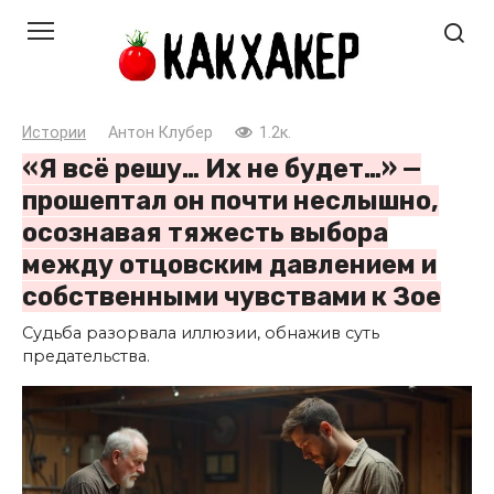
Перейти
к
контенту
Истории
Антон Клубер
1.2к.
«Я всё решу… Их не будет…» —
прошептал он почти неслышно,
осознавая тяжесть выбора
между отцовским давлением и
собственными чувствами к Зое
Судьба разорвала иллюзии, обнажив суть
предательства.