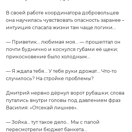
В своей работе координатора добровольцев
она научилась чувствовать опасность заранее –
интуиция спасала жизни там чаще логики…
— Приветик… любимая моя… — прошептал он
почти буднично и коснулся губами её щеки;
прикосновение было холодным…
— Я ждала тебя… У тебя руки дрожат… Что-то
случилось? На стройке проблемы?
Дмитрий нервно дёрнул ворот рубашки; слова
путались внутри головы под давлением фраз
Василия: «Отсекай лишнее».
— Зойка… тут такое дело… Мы с папой
пересмотрели бюджет банкета…