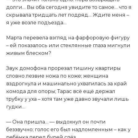
долги… Вы оба сегодня увидите то самое… что я
скрывала тридцать лет подряд… Ждите меня –
я уже возле подъезда…
Марта перевела взгляд на фарфоровую фигуру
– ей показалось или стеклянные глаза мигнули
живым блеском?
Звук домофона прорезал тишину квартиры
словно лезвие ножа по коже; женщина
вздрогнула и машинально ухватилась за край
комода для опоры; Тарас всё ещё держал
трубку у уха – хотя там уже давно звучали лишь
гудки…
— Она пришла… — выдохнул он почти
беззвучно; голос его был надломленным – как у
ребёнка перед бурей слёз…