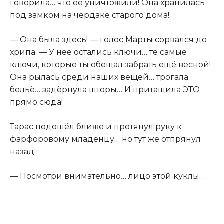
говорила… что её уничтожили! Она хранилась
под замком на чердаке старого дома!
— Она была здесь! — голос Марты сорвался до
хрипа. — У неё остались ключи… те самые
ключи, которые ты обещал забрать ещё весной!
Она рылась среди наших вещей… трогала
бельё… задёрнула шторы… И притащила ЭТО
прямо сюда!
Тарас подошёл ближе и протянул руку к
фарфоровому младенцу… но тут же отпрянул
назад:
— Посмотри внимательно… лицо этой куклы…