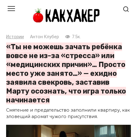
Перейти
к
контенту
Истории
Антон Клубер
7.5к.
«Ты не можешь зачать ребёнка
вовсе не из-за «стресса» или
«медицинских причин»… Просто
место уже занято…» — ехидно
заявила свекровь, заставив
Марту осознать, что игра только
начинается
Смятение и предательство заполнили квартиру, как
зловещий аромат чужого присутствия.