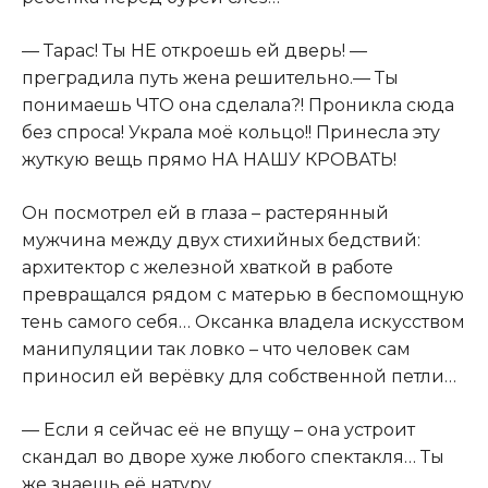
— Тарас! Ты НЕ откроешь ей дверь! —
преградила путь жена решительно.— Ты
понимаешь ЧТО она сделала?! Проникла сюда
без спроса! Украла моё кольцо!! Принесла эту
жуткую вещь прямо НА НАШУ КРОВАТЬ!
Он посмотрел ей в глаза – растерянный
мужчина между двух стихийных бедствий:
архитектор с железной хваткой в работе
превращался рядом с матерью в беспомощную
тень самого себя… Оксанка владела искусством
манипуляции так ловко – что человек сам
приносил ей верёвку для собственной петли…
— Если я сейчас её не впущу – она устроит
скандал во дворе хуже любого спектакля… Ты
же знаешь её натуру…