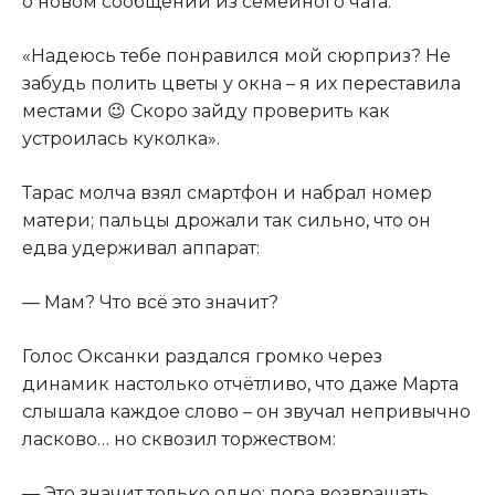
о новом сообщении из семейного чата:
«Надеюсь тебе понравился мой сюрприз? Не
забудь полить цветы у окна – я их переставила
местами 😉 Скоро зайду проверить как
устроилась куколка».
Тарас молча взял смартфон и набрал номер
матери; пальцы дрожали так сильно, что он
едва удерживал аппарат:
— Мам? Что всё это значит?
Голос Оксанки раздался громко через
динамик настолько отчётливо, что даже Марта
слышала каждое слово – он звучал непривычно
ласково… но сквозил торжеством:
— Это значит только одно: пора возвращать