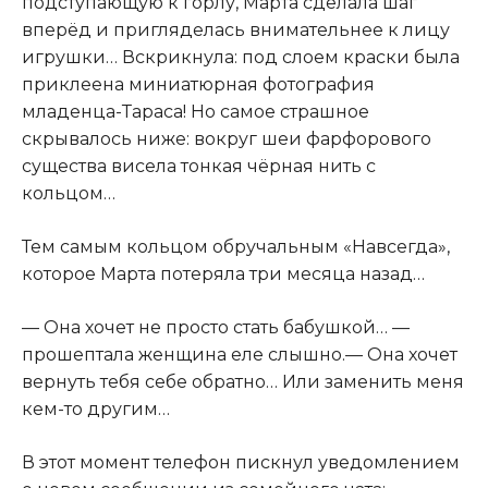
подступающую к горлу, Марта сделала шаг
вперёд и пригляделась внимательнее к лицу
игрушки… Вскрикнула: под слоем краски была
приклеена миниатюрная фотография
младенца-Тараса! Но самое страшное
скрывалось ниже: вокруг шеи фарфорового
существа висела тонкая чёрная нить с
кольцом…
Тем самым кольцом обручальным «Навсегда»,
которое Марта потеряла три месяца назад…
— Она хочет не просто стать бабушкой… —
прошептала женщина еле слышно.— Она хочет
вернуть тебя себе обратно… Или заменить меня
кем-то другим…
В этот момент телефон пискнул уведомлением