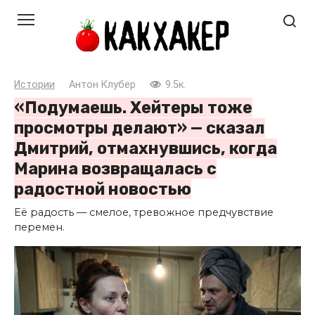
Перейти
к
контенту
Истории
Антон Клубер
9.5к.
«Подумаешь. Хейтеры тоже
просмотры делают» — сказал
Дмитрий, отмахнувшись, когда
Марина возвращалась с
радостной новостью
Её радость — смелое, тревожное предчувствие
перемен.