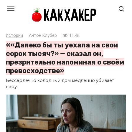
Перейти
к
контенту
Истории
Антон Клубер
11.4к.
««Далеко бы ты уехала на свои
сорок тысяч?» — сказал он,
презрительно напоминая о своём
превосходстве»
Бессердечно холодный дом медленно убивает
веру.