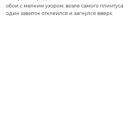
обои с мелким узором; возле самого плинтуса
один завиток отклеился и загнулся вверх.