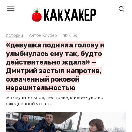
Перейти
к
контенту
Истории
Антон Клубер
6.5к.
«девушка подняла голову и
улыбнулась ему так, будто
действительно ждала» —
Дмитрий застыл напротив,
охваченный роковой
нерешительностью
Это мучительное, несправедливое чувство
ежедневной утраты.