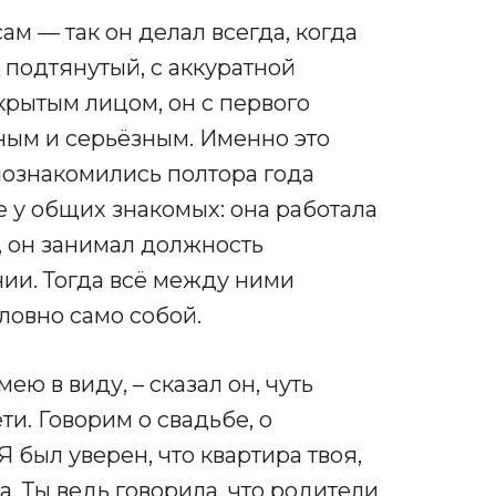
м — так он делал всегда, когда
 подтянутый, с аккуратной
крытым лицом, он с первого
ным и серьёзным. Именно это
познакомились полтора года
 у общих знакомых: она работала
 он занимал должность
ии. Тогда всё между ними
ловно само собой.
ею в виду, – сказал он, чуть
и. Говорим о свадьбе, о
 был уверен, что квартира твоя,
а. Ты ведь говорила, что родители