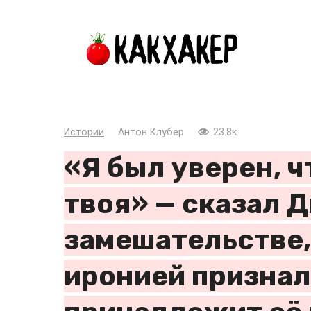
Перейти
к
контенту
Истории
Антон Клубер
23.8к.
«Я был уверен, ч
твоя» — сказал 
замешательстве,
иронией признал