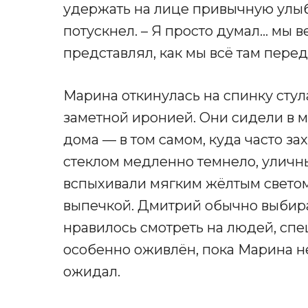
удержать на лице привычную улыбк
потускнел. – Я просто думал… мы в
представлял, как мы всё там перед
Марина откинулась на спинку стула
заметной иронией. Они сидели в м
дома — в том самом, куда часто за
стеклом медленно темнело, уличн
вспыхивали мягким жёлтым светом,
выпечкой. Дмитрий обычно выбира
нравилось смотреть на людей, сп
особенно оживлён, пока Марина не 
ожидал.