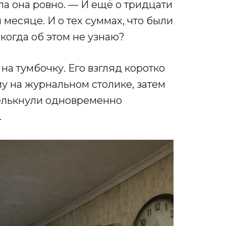
а она ровно. — И ещё о тридцати
месяце. И о тех суммах, что были
когда об этом не узнаю?
а тумбочку. Его взгляд коротко
му на журнальном столике, затем
мелькнули одновременно
.