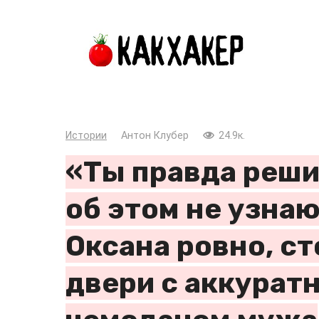
Перейти
к
контенту
Истории
Антон Клубер
24.9к.
«Ты правда решил
об этом не узнаю
Оксана ровно, ст
двери с аккурат