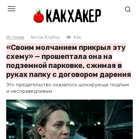
Перейти
к
контенту
Истории
Антон Клубер
4.6к.
«Своим молчанием прикрыл эту
схему» — прошептала она на
подземной парковке, сжимая в
руках папку с договором дарения
Это предательство оказалось шокирующе подлым
и несправедливым