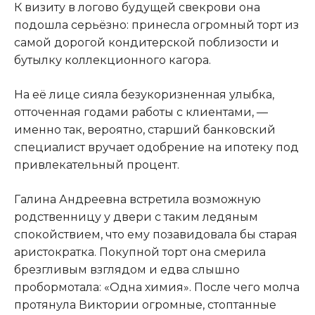
К визиту в логово будущей свекрови она
подошла серьёзно: принесла огромный торт из
самой дорогой кондитерской поблизости и
бутылку коллекционного кагора.
На её лице сияла безукоризненная улыбка,
отточенная годами работы с клиентами, —
именно так, вероятно, старший банковский
специалист вручает одобрение на ипотеку под
привлекательный процент.
Галина Андреевна встретила возможную
родственницу у двери с таким ледяным
спокойствием, что ему позавидовала бы старая
аристократка. Покупной торт она смерила
брезгливым взглядом и едва слышно
пробормотала: «Одна химия». После чего молча
протянула Виктории огромные, стоптанные