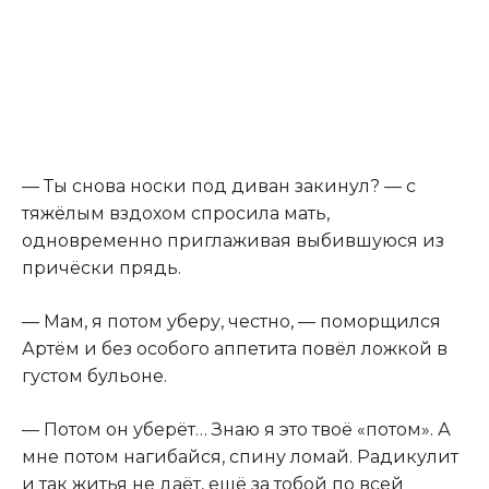
— Ты снова носки под диван закинул? — с
тяжёлым вздохом спросила мать,
одновременно приглаживая выбившуюся из
причёски прядь.
— Мам, я потом уберу, честно, — поморщился
Артём и без особого аппетита повёл ложкой в
густом бульоне.
— Потом он уберёт… Знаю я это твоё «потом». А
мне потом нагибайся, спину ломай. Радикулит
и так житья не даёт, ещё за тобой по всей