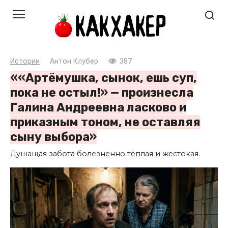
Перейти
к
контенту
Истории
Антон Клубер
387
««Артёмушка, сынок, ешь суп,
пока не остыл!» — произнесла
Галина Андреевна ласково и
приказным тоном, не оставляя
сыну выбора»
Душащая забота болезненно тёплая и жестокая.