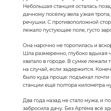
Небольшая станция осталась позад
дачному посёлку вела узкая тропа
речушки. С противоположной сторо
лежало пустующее поле, густо зар
Она нарочно не торопилась и вскор
Шла размеренно, глубоко вдыхая ч
хватало в городе. В сумке лежали
на случай, если задержится. Коне
было куда проще: подъехал почти к
станции ещё полтора километра н
Два года назад не стало мужа, и п
забросила дачу. Без Артёма всё з