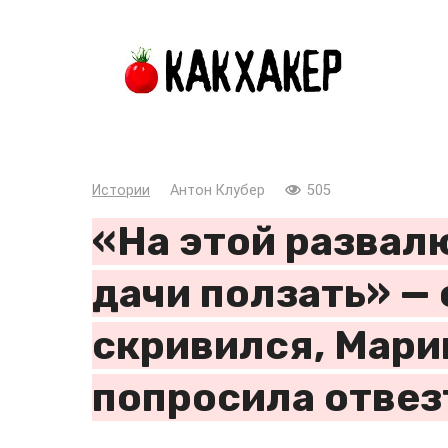
Перейти
к
контенту
Истории
Антон Клубер
505
«На этой развалю
дачи ползать» —
скривился, Мари
попросила отвезт