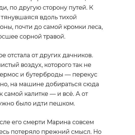
и, по другую сторону путей. К
, тянувшаяся вдоль тихой
ны, почти до самой кромки леса,
осшее сорной травой.
е отстала от других дачников.
истый воздух, которого так не
 термос и бутерброды — перекус
чно, на машине добираться сюда
 самой калитке — и всё. А от
ужно было идти пешком.
осле его смерти Марина совсем
десь потеряло прежний смысл. Но