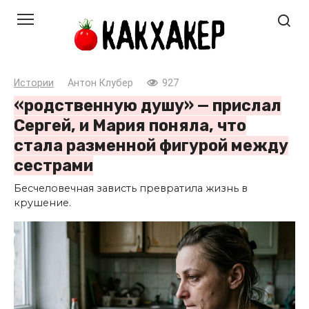
Перейти
к
контенту
Истории
Антон Клубер
927
«родственную душу» — прислал
Сергей, и Мария поняла, что
стала разменной фигурой между
сестрами
Бесчеловечная зависть превратила жизнь в
крушение.