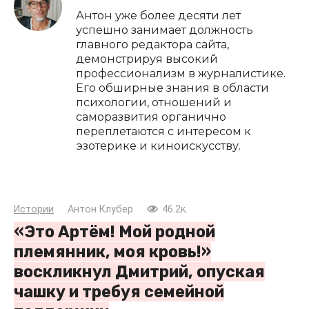
Антон уже более десяти лет
успешно занимает должность
главного редактора сайта,
демонстрируя высокий
профессионализм в журналистике.
Его обширные знания в области
психологии, отношений и
саморазвития органично
переплетаются с интересом к
эзотерике и киноискусству.
Истории
Антон Клубер
46.2к.
«Это Артём! Мой родной
племянник, моя кровь!»
воскликнул Дмитрий, опуская
чашку и требуя семейной