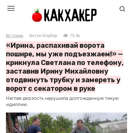
Перейти
к
контенту
Истории
Антон Клубер
15.4к.
«Ирина, распахивай ворота
пошире, мы уже подъезжаем!» —
крикнула Светлана по телефону,
заставив Ирину Михайловну
отодвинуть трубку и замереть у
ворот с секатором в руке
Наглая дерзость нарушила долгожданную тихую
идиллию.