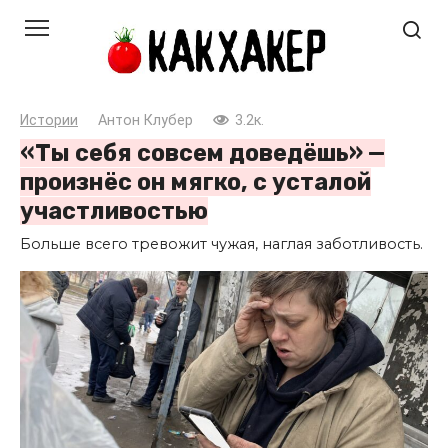
Перейти
к
контенту
Истории
Антон Клубер
3.2к.
«Ты себя совсем доведёшь» —
произнёс он мягко, с усталой
участливостью
Больше всего тревожит чужая, наглая заботливость.