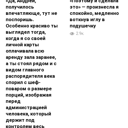
«Да, Андрей,
«Поэтому и сделала
получилось
это» — произнесла я
впечатляюще, тут не
спокойно, медленно
поспоришь.
воткнув иглу в
Особенно красиво ты
подушечку
выглядел тогда,
2.9к.
когда я со своей
личной карты
оплачивала всю
аренду зала заранее,
а ты стоял рядом и с
видом главного
распорядителя века
спорил с шеф-
поваром о размере
порций, изображая
перед
администрацией
человека, который
держит под
контролем весь