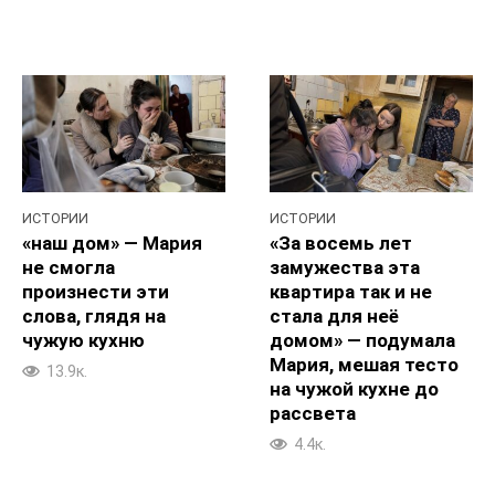
ИСТОРИИ
ИСТОРИИ
«наш дом» — Мария
«За восемь лет
не смогла
замужества эта
произнести эти
квартира так и не
слова, глядя на
стала для неё
чужую кухню
домом» — подумала
Мария, мешая тесто
13.9к.
на чужой кухне до
рассвета
4.4к.