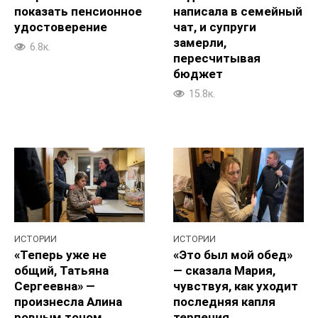
показать пенсионное
написала в семейный
удостоверение
чат, и супруги
замерли,
6.8к.
пересчитывая
бюджет
15.8к.
ИСТОРИИ
ИСТОРИИ
«Теперь уже не
«Это был мой обед»
общий, Татьяна
— сказала Мария,
Сергеевна» —
чувствуя, как уходит
произнесла Алина
последняя капля
ровным тоном,
терпения