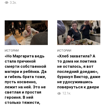
3.2к.
ИСТОРИИ
ИСТОРИИ
«Но Маргарита ведь
«Хлеб захватила? А
стала причиной
то дома ни ломтика
смерти собственной
не осталось, я вот
матери и ребёнка. Да
последний доедаю»,
и гибель брата тоже,
буркнул Виктор, даже
пусть косвенно,
не удосужившись
лежит на ней. Это не
повернуться к двери
светлая и простая
12.1к.
героиня. В ней
столько тяжести,