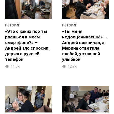
ИСТОРИИ
ИСТОРИИ
«Это с каких пор ты
«Ты меня
роешься в моём
недооцениваешь!» —
смартфоне?» —
Андрей важничал, а
Андрей зло спросил,
Марина ответила
держа в руке её
слабой, уставшей
телефон
улыбкой
11.5к.
12.9к.