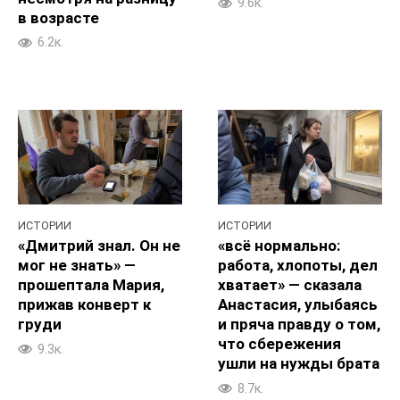
9.6к.
в возрасте
6.2к.
ИСТОРИИ
ИСТОРИИ
«Дмитрий знал. Он не
«всё нормально:
мог не знать» —
работа, хлопоты, дел
прошептала Мария,
хватает» — сказала
прижав конверт к
Анастасия, улыбаясь
груди
и пряча правду о том,
что сбережения
9.3к.
ушли на нужды брата
8.7к.