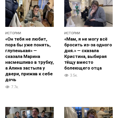
ИСТОРИИ
ИСТОРИИ
«Он тебя не любит,
«Мам, я не могу всё
пора бы уже понять,
бросить из-за одного
глупенькая» —
дня.» — сказала
сказала Марина
Кристина, выбирая
насмешливо в трубку,
тёщу вместо
а Алина застыла у
болеющего отца
двери, прижав к себе
3.5к.
дочь
7.7к.