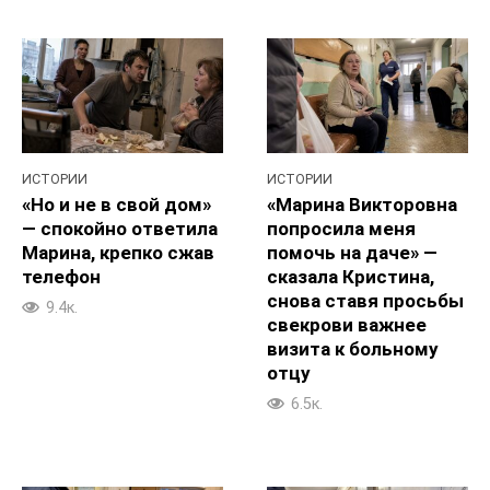
ИСТОРИИ
ИСТОРИИ
«Но и не в свой дом»
«Марина Викторовна
— спокойно ответила
попросила меня
Марина, крепко сжав
помочь на даче» —
телефон
сказала Кристина,
снова ставя просьбы
9.4к.
свекрови важнее
визита к больному
отцу
6.5к.