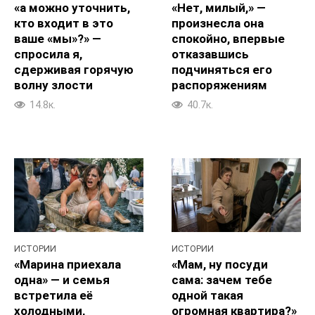
«а можно уточнить,
«Нет, милый,» —
кто входит в это
произнесла она
ваше «мы»?» —
спокойно, впервые
спросила я,
отказавшись
сдерживая горячую
подчиняться его
волну злости
распоряжениям
14.8к.
40.7к.
ИСТОРИИ
ИСТОРИИ
«Марина приехала
«Мам, ну посуди
одна» — и семья
сама: зачем тебе
встретила её
одной такая
холодными,
огромная квартира?»