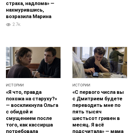
страха, надлома» —
нахмурившись,
возразила Марина
2.7к.
ИСТОРИИ
ИСТОРИИ
«Я что, правда
«С первого числа вы
похожа на старуху?»
с Дмитрием будете
— воскликнула Ольга
переводить мне по
с обидой и
пять тысяч
смущением после
шестьсот гривен в
того, как кассирша
месяц. Я всё
потребовала
подсчитала» — мама