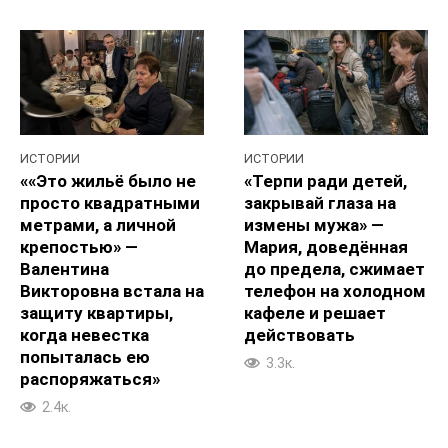
ИСТОРИИ
ИСТОРИИ
««Это жильё было не
«Терпи ради детей,
просто квадратными
закрывай глаза на
метрами, а личной
измены мужа» —
крепостью» —
Мария, доведённая
Валентина
до предела, сжимает
Викторовна встала на
телефон на холодном
защиту квартиры,
кафеле и решает
когда невестка
действовать
попыталась ею
3.3к.
распоряжаться»
2.4к.