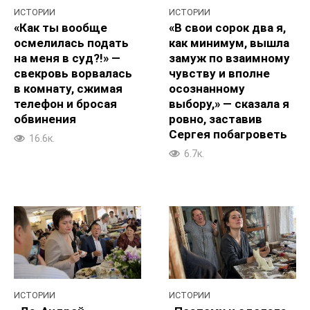
ИСТОРИИ
ИСТОРИИ
«Как ты вообще
«В свои сорок два я,
осмелилась подать
как минимум, вышла
на меня в суд?!» —
замуж по взаимному
свекровь ворвалась
чувству и вполне
в комнату, сжимая
осознанному
телефон и бросая
выбору,» — сказала я
обвинения
ровно, заставив
Сергея побагроветь
16.6к.
6.7к.
ИСТОРИИ
ИСТОРИИ