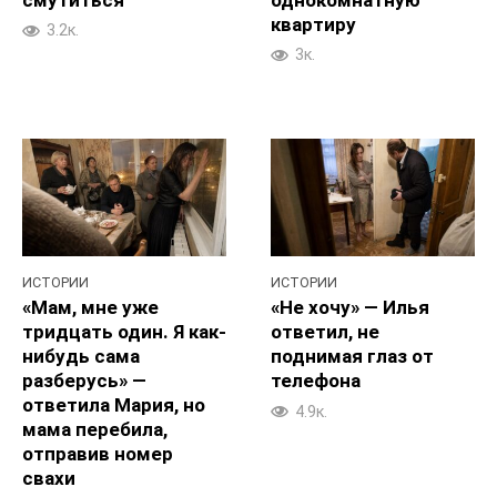
квартиру
3.2к.
3к.
ИСТОРИИ
ИСТОРИИ
«Мам, мне уже
«Не хочу» — Илья
тридцать один. Я как-
ответил, не
нибудь сама
поднимая глаз от
разберусь» —
телефона
ответила Мария, но
4.9к.
мама перебила,
отправив номер
свахи