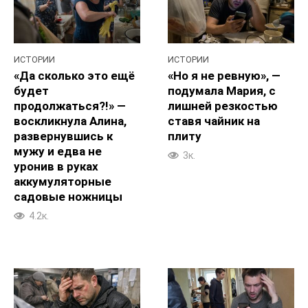
ИСТОРИИ
ИСТОРИИ
«Да сколько это ещё
«Но я не ревную», —
будет
подумала Мария, с
продолжаться?!» —
лишней резкостью
воскликнула Алина,
ставя чайник на
развернувшись к
плиту
мужу и едва не
3к.
уронив в руках
аккумуляторные
садовые ножницы
4.2к.