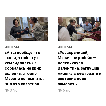
ИСТОРИИ
ИСТОРИИ
«А ты вообще кто
«Разворачивай,
такая, чтобы тут
Мария, не робей» —
командовать?!» —
воскликнула
сорвалась на крик
Валентина, заглушив
золовка, стоило
музыку в ресторане и
Марине напомнить,
заставив всех
чья это квартира
замереть
3.4к.
6.9к.