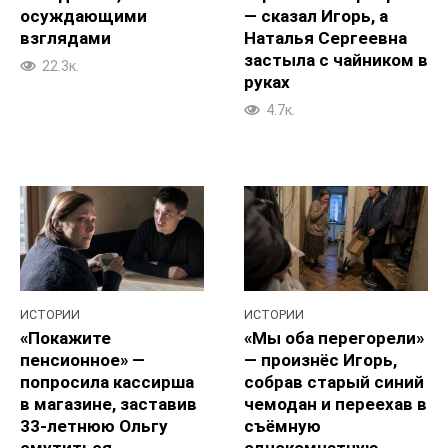
осуждающими
— сказал Игорь, а
взглядами
Наталья Сергеевна
застыла с чайником в
22.3к.
руках
4.7к.
ИСТОРИИ
ИСТОРИИ
«Покажите
«Мы оба перегорели»
пенсионное» —
— произнёс Игорь,
попросила кассирша
собрав старый синий
в магазине, заставив
чемодан и переехав в
33‑летнюю Ольгу
съёмную
смутиться
однокомнатную