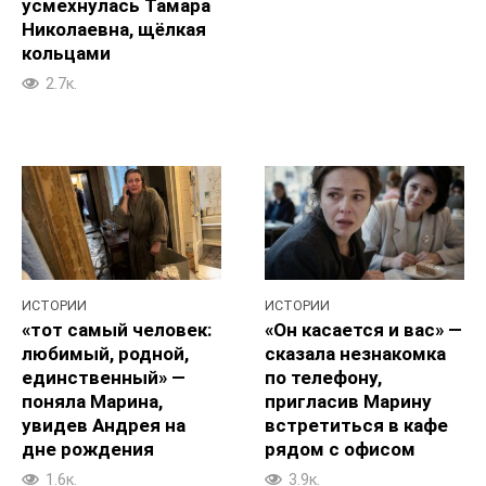
усмехнулась Тамара
Николаевна, щёлкая
кольцами
2.7к.
ИСТОРИИ
ИСТОРИИ
«тот самый человек:
«Он касается и вас» —
любимый, родной,
сказала незнакомка
единственный» —
по телефону,
поняла Марина,
пригласив Марину
увидев Андрея на
встретиться в кафе
дне рождения
рядом с офисом
1.6к.
3.9к.