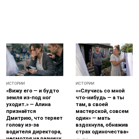
ИСТОРИИ
ИСТОРИИ
«Вижу его — и будто
««Случись со мной
земля из-под ног
что-нибудь — а ты
уходит.» — Алина
там, в своей
признаётся
мастерской, совсем
Дмитрию, что теряет
один» — мать
голову из‑за
вздохнула, обнажив
водителя директора,
страх одиночества»
несмотря на разницу