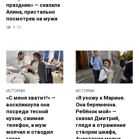
праздник» — сказала
Алина, пристально
посмотрев на мужа
6.1к.
ИСТОРИИ
ИСТОРИИ
«С меня хватит!» —
«Я ухожу к Марине.
воскликнула она
Она беременна.
посреди тесной
Ребёнок мой» —
кухни, сжимая
сказал Дмитрий,
телефон, а муж
глядя в отражение
молчал и отводил
створки шкафа,
глаза
Анастасия молча